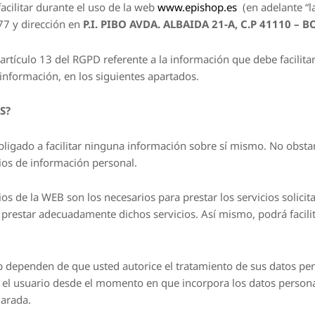
cilitar durante el uso de la web
www.epishop.es
(en adelante “l
77 y dirección en
P.I. PIBO AVDA. ALBAIDA 21-A, C.P 41110 –
rtículo 13 del RGPD referente a la información que debe facilit
 información, en los siguientes apartados.
S?
ligado a facilitar ninguna información sobre sí mismo. No obstant
os de información personal.
ios de la WEB son los necesarios para prestar los servicios solici
prestar adecuadamente dichos servicios. Así mismo, podrá facilit
dependen de que usted autorice el tratamiento de sus datos perso
l usuario desde el momento en que incorpora los datos personal
larada.