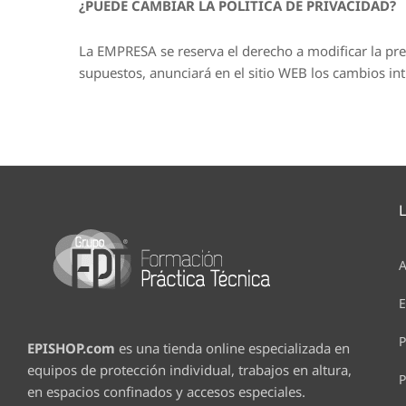
¿PUEDE CAMBIAR LA POLÍTICA DE PRIVACIDAD?
La EMPRESA se reserva el derecho a modificar la pres
supuestos, anunciará en el sitio WEB los cambios int
A
E
P
EPISHOP.com
es una tienda online especializada en
equipos de protección individual, trabajos en altura,
P
en espacios confinados y accesos especiales.